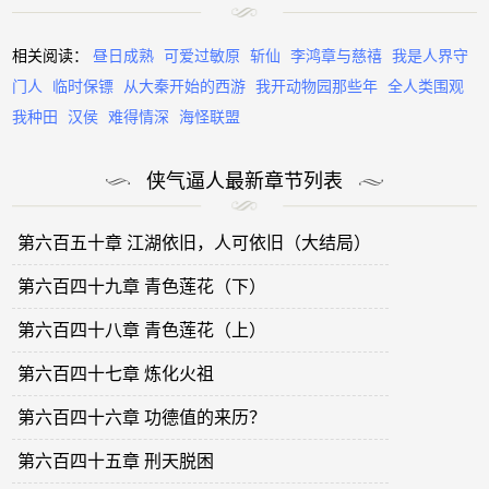
相关阅读：
昼日成熟
可爱过敏原
斩仙
李鸿章与慈禧
我是人界守
门人
临时保镖
从大秦开始的西游
我开动物园那些年
全人类围观
我种田
汉侯
难得情深
海怪联盟
侠气逼人最新章节列表
第六百五十章 江湖依旧，人可依旧（大结局）
第六百四十九章 青色莲花（下）
第六百四十八章 青色莲花（上）
第六百四十七章 炼化火祖
第六百四十六章 功德值的来历？
第六百四十五章 刑天脱困