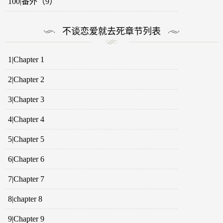
100|番外（9）
不谈恋爱就去死章节列表
1|Chapter 1
2|Chapter 2
3|Chapter 3
4|Chapter 4
5|Chapter 5
6|Chapter 6
7|Chapter 7
8|chapter 8
9|Chapter 9