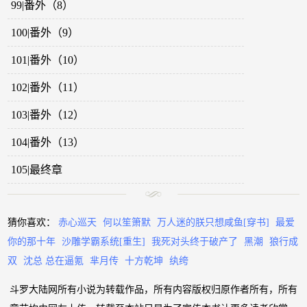
99|番外（8）
100|番外（9）
101|番外（10）
102|番外（11）
103|番外（12）
104|番外（13）
105|最终章
猜你喜欢：
赤心巡天
何以笙箫默
万人迷的朕只想咸鱼[穿书]
最爱
你的那十年
沙雕学霸系统[重生]
我死对头终于破产了
黑潮
狼行成
双
沈总 总在逼氪
芈月传
十方乾坤
纨绔
斗罗大陆网所有小说为转载作品，所有内容版权归原作者所有，所有