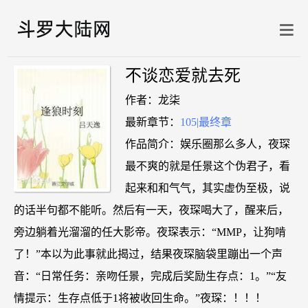
不谈恋爱就去死
作者：龙柒
最新章节：
105|最终章
作品简介：娱乐圈那么多人，夜琛
最不爽的就是任景这个伪君子，看
起来和和气气，其实虚伪至极，说
的话半句都不能听。然后有一天，夜琛喝大了，醒来后，
旁边躺着光溜溜的任大影帝。夜琛表示：“MMP，让狗啃
了！”本以为此事就此揭过，结果夜琛脑袋里蹦出一个声
音：“日常任务：亲吻任景，完成后奖励生存点：1。”“友
情提示：生存点低于1将被收回生命。”夜琛：！！！