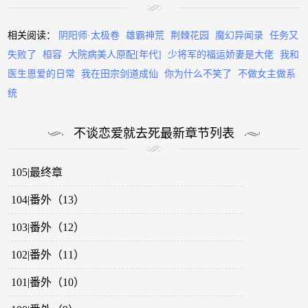
相关阅读：
阴阳师·太极卷
雄霸神荒
荆棘花园
魔幻异闻录
任务又
失败了
桓容
大院病美人原配[年代]
少将军的福运娇妻是大佬
我和
医生恩爱的日常
我在田宗剑道成仙
你为什么不笑了
不做女主做系
统
不谈恋爱就去死最新章节列表
105|最终章
104|番外（13）
103|番外（12）
102|番外（11）
101|番外（10）