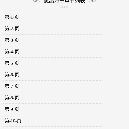
思绪万千章节列表
第-1-页
第-2-页
第-3-页
第-4-页
第-5-页
第-6-页
第-7-页
第-8-页
第-9-页
第-10-页