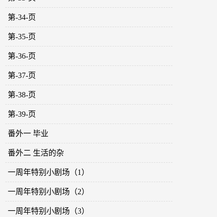
第-34-页
第-35-页
第-36-页
第-37-页
第-38-页
第-39-页
番外一 毕业
番外二 生活的杂
一周年特别小剧场（1）
一周年特别小剧场（2）
一周年特别小剧场（3）