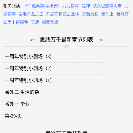
相关阅读：
SCI谜案集(第五部)
九万情深
是神
朕真也想做明君
武
逆乾坤
泰坦与龙之王
开局签到荒古圣体
天骄战纪
妻为上
我想在
妖局上班摸鱼
天辰
邻家雪姨
思绪万千最新章节列表
一周年特别小剧场（3）
一周年特别小剧场（2）
一周年特别小剧场（1）
番外二 生活的杂
番外一 毕业
第-39-页