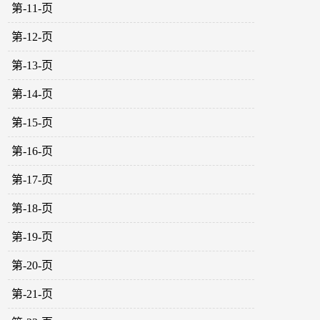
第-11-页
第-12-页
第-13-页
第-14-页
第-15-页
第-16-页
第-17-页
第-18-页
第-19-页
第-20-页
第-21-页