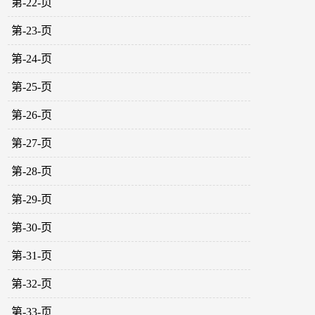
第-22-页
第-23-页
第-24-页
第-25-页
第-26-页
第-27-页
第-28-页
第-29-页
第-30-页
第-31-页
第-32-页
第-33-页