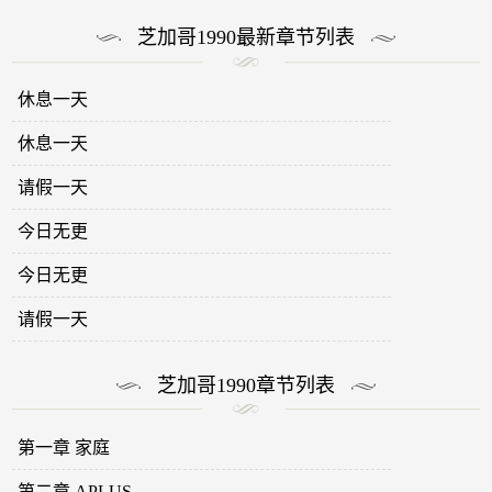
芝加哥1990最新章节列表
休息一天
休息一天
请假一天
今日无更
今日无更
请假一天
芝加哥1990章节列表
第一章 家庭
第二章 APLUS