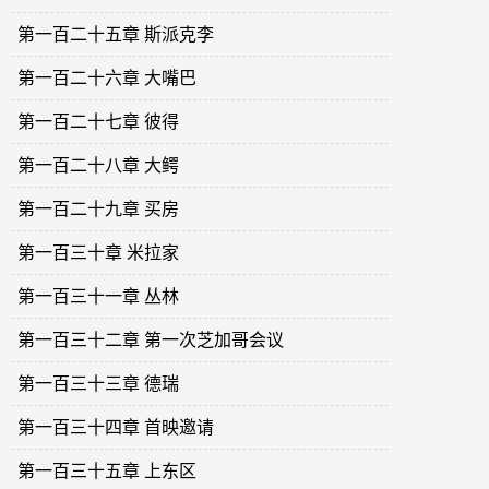
第一百二十五章 斯派克李
第一百二十六章 大嘴巴
第一百二十七章 彼得
第一百二十八章 大鳄
第一百二十九章 买房
第一百三十章 米拉家
第一百三十一章 丛林
第一百三十二章 第一次芝加哥会议
第一百三十三章 德瑞
第一百三十四章 首映邀请
第一百三十五章 上东区