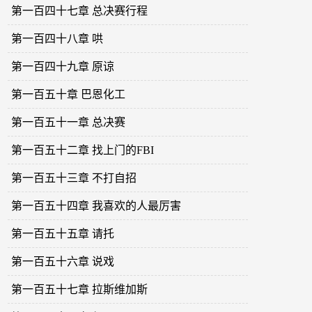
第一百四十七章 总决赛行程
第一百四十八章 哄
第一百四十九章 原谅
第一百五十章 巴恩化工
第一百五十一章 总决赛
第一百五十二章 找上门的FBI
第一百五十三章 不打自招
第一百五十四章 我喜欢的人最厉害
第一百五十五章 请托
第一百五十六章 说戏
第一百五十七章 拉斯维加斯