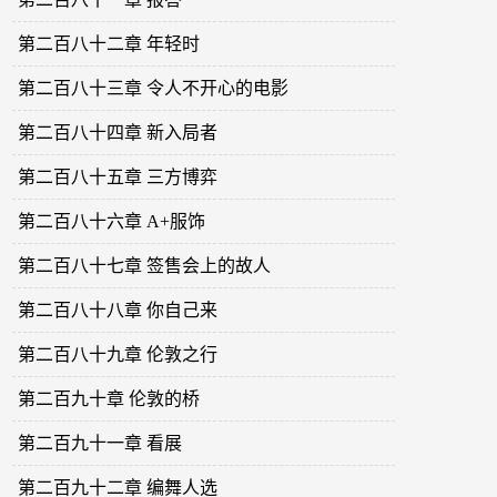
第二百八十二章 年轻时
第二百八十三章 令人不开心的电影
第二百八十四章 新入局者
第二百八十五章 三方博弈
第二百八十六章 A+服饰
第二百八十七章 签售会上的故人
第二百八十八章 你自己来
第二百八十九章 伦敦之行
第二百九十章 伦敦的桥
第二百九十一章 看展
第二百九十二章 编舞人选