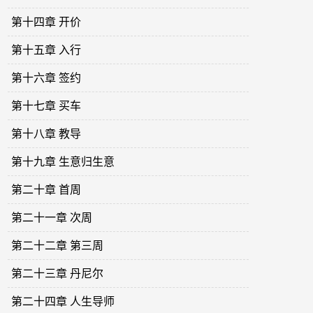
第十四章 开价
第十五章 入行
第十六章 签约
第十七章 买车
第十八章 教导
第十九章 生意归生意
第二十章 首周
第二十一章 次周
第二十二章 第三周
第二十三章 丹尼尔
第二十四章 人生导师