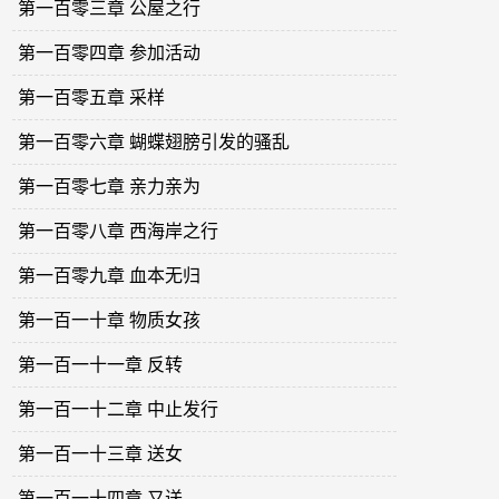
第一百零三章 公屋之行
第一百零四章 参加活动
第一百零五章 采样
第一百零六章 蝴蝶翅膀引发的骚乱
第一百零七章 亲力亲为
第一百零八章 西海岸之行
第一百零九章 血本无归
第一百一十章 物质女孩
第一百一十一章 反转
第一百一十二章 中止发行
第一百一十三章 送女
第一百一十四章 又送