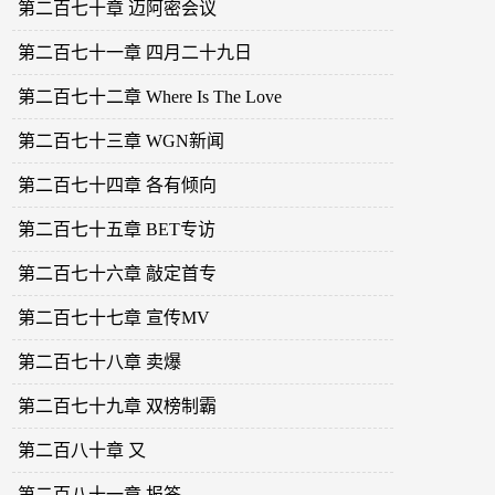
第二百七十章 迈阿密会议
第二百七十一章 四月二十九日
第二百七十二章 Where Is The Love
第二百七十三章 WGN新闻
第二百七十四章 各有倾向
第二百七十五章 BET专访
第二百七十六章 敲定首专
第二百七十七章 宣传MV
第二百七十八章 卖爆
第二百七十九章 双榜制霸
第二百八十章 又
第二百八十一章 报答