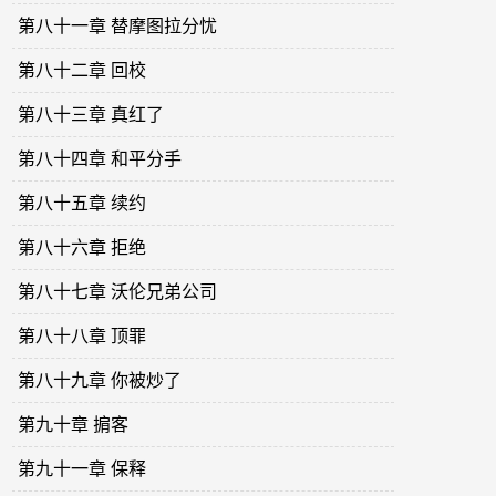
第八十一章 替摩图拉分忧
第八十二章 回校
第八十三章 真红了
第八十四章 和平分手
第八十五章 续约
第八十六章 拒绝
第八十七章 沃伦兄弟公司
第八十八章 顶罪
第八十九章 你被炒了
第九十章 掮客
第九十一章 保释