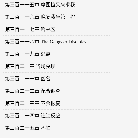
第三百一十五章 摩图拉又来求我
第三百一十六章 晚宴我坐第一排
第三百一十七章 哈林区
第三百一十八章 The Gangster Disciples
第三百一十九章 逃离
第三百二十章 当场兑现
第三百二十一章 凶名
第三百二十二章 配合调查
第三百二十三章 不会报复
第三百二十四章 连锁反应
第三百二十五章 不怕