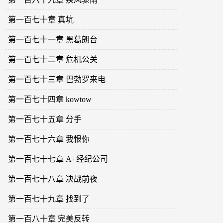
第一百七十章 真坑
第一百七十一章 黑葛朗台
第一百七十二章 危机公关
第一百七十三章 巴勃罗来电
第一百七十四章 kowtow
第一百七十五章 分手
第一百七十六章 我恨你
第一百七十七章 A+经纪公司
第一百七十八章 决战前夜
第一百七十九章 找到了
第一百八十章 完美反转