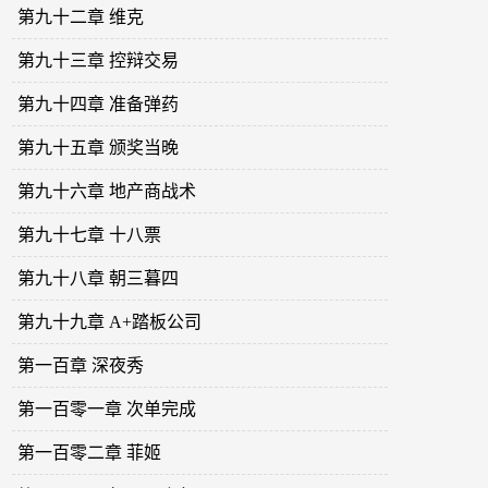
第九十二章 维克
第九十三章 控辩交易
第九十四章 准备弹药
第九十五章 颁奖当晚
第九十六章 地产商战术
第九十七章 十八票
第九十八章 朝三暮四
第九十九章 A+踏板公司
第一百章 深夜秀
第一百零一章 次单完成
第一百零二章 菲姬