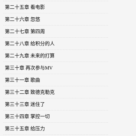
第二十五章 看电影
第二十六章 忽悠
第二十七章 第四周
第二十八章 给积分的人
第二十九章 未来的打算
第三十章 再次参与MV
第三十一章 歌曲
第三十二章 致德克勒克
第三十三章 迷住了
第三十四章 掌控一切
第三十五章 给压力