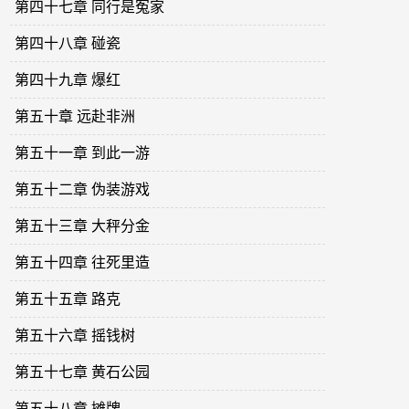
第四十七章 同行是冤家
第四十八章 碰瓷
第四十九章 爆红
第五十章 远赴非洲
第五十一章 到此一游
第五十二章 伪装游戏
第五十三章 大秤分金
第五十四章 往死里造
第五十五章 路克
第五十六章 摇钱树
第五十七章 黄石公园
第五十八章 摊牌