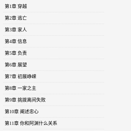
第1章 穿越
第2章 逃亡
第3章 家人
第4章 信息
第5章 负责
第6章 展望
第7章 初展峥嵘
第8章 一家之主
第9章 挑拨离间失败
第10章 阐述忠心
第11章 你和阿渊什么关系