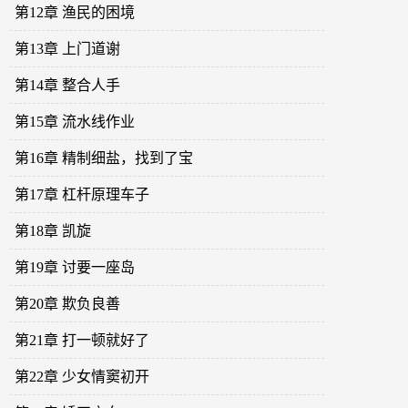
第12章 渔民的困境
第13章 上门道谢
第14章 整合人手
第15章 流水线作业
第16章 精制细盐，找到了宝
第17章 杠杆原理车子
第18章 凯旋
第19章 讨要一座岛
第20章 欺负良善
第21章 打一顿就好了
第22章 少女情窦初开