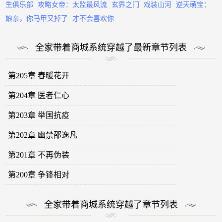
生俱乐部
攻略女帝：太监最风流
玄界之门
戏装山河
逆天萌宝：
娘亲，你马甲又掉了
才不会喜欢你
全家带着商城系统穿越了最新章节列表
第205章 春暖花开
第204章 医者仁心
第203章 举国抗疫
第202章 幽禁邵逸凡
第201章 不再伪装
第200章 争锋相对
全家带着商城系统穿越了章节列表