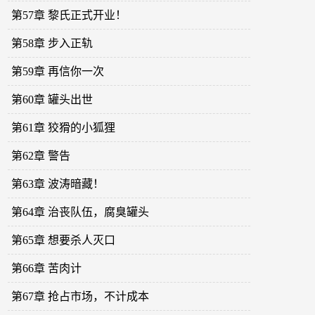
第57章 黎氏正式开业！
第58章 步入正轨
第59章 再信你一次
第60章 罐头出世
第61章 狡猾的小狐狸
第62章 警告
第63章 波涛暗藏！
第64章 治丧队伍，腐臭罐头
第65章 想要杀人灭口
第66章 苦肉计
第67章 抢占市场，不计成本