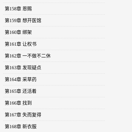
第158章 恩赐
第159章 想开医馆
第160章 绑架
第161章 让权书
第162章 一不做不二休
第163章 发现疑点
第164章 采草药
第165章 还活着
第166章 找到
第167章 失而复得
第168章 新衣服