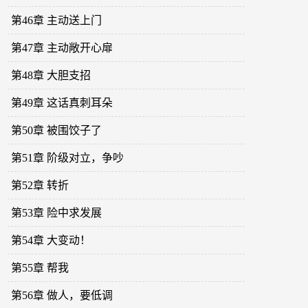
第46章 主动送上门
第47章 主动敞开心扉
第48章 大胆支招
第49章 这话真刺耳朵
第50章 被围饺子了
第51章 阶级对立，争吵
第52章 转折
第53章 险中求发展
第54章 大变动！
第55章 帮我
第56章 做人，要低调