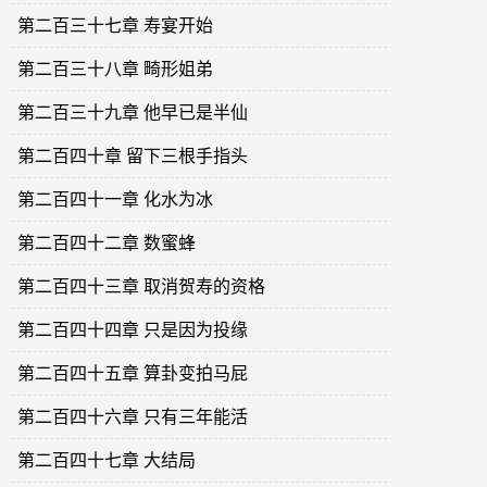
第二百三十七章 寿宴开始
第二百三十八章 畸形姐弟
第二百三十九章 他早已是半仙
第二百四十章 留下三根手指头
第二百四十一章 化水为冰
第二百四十二章 数蜜蜂
第二百四十三章 取消贺寿的资格
第二百四十四章 只是因为投缘
第二百四十五章 算卦变拍马屁
第二百四十六章 只有三年能活
第二百四十七章 大结局