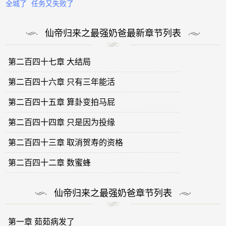
全城了
任务又失败了
仙帝归来之最强奶爸最新章节列表
第二百四十七章 大结局
第二百四十六章 只有三年能活
第二百四十五章 算卦变拍马屁
第二百四十四章 只是因为投缘
第二百四十三章 取消贺寿的资格
第二百四十二章 数蜜蜂
仙帝归来之最强奶爸章节列表
第一章 茹茹病发了