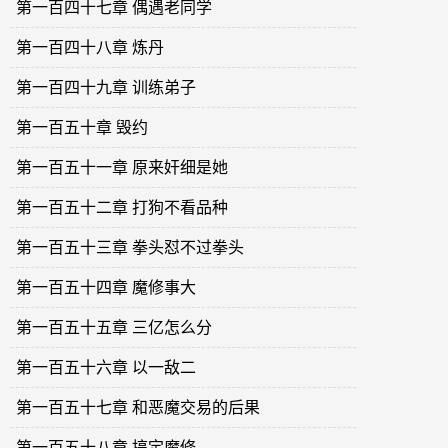
第一百四十七章 偶遇老同学
第一百四十八章 炼丹
第一百四十九章 训练弟子
第一百五十章 毁约
第一百五十一章 原来奸细是她
第一百五十二章 打狗不看品种
第一百五十三章 拳头怼不过拳头
第一百五十四章 魔修事大
第一百五十五章 三亿怎么分
第一百五十六章 以一敌二
第一百五十七章 和恶魔交易的后果
第一百五十八章 搞定魔修