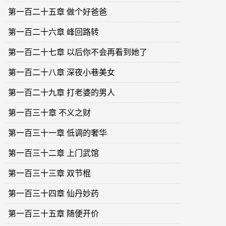
第一百二十五章 做个好爸爸
第一百二十六章 峰回路转
第一百二十七章 以后你不会再看到她了
第一百二十八章 深夜小巷美女
第一百二十九章 打老婆的男人
第一百三十章 不义之财
第一百三十一章 低调的奢华
第一百三十二章 上门武馆
第一百三十三章 双节棍
第一百三十四章 仙丹妙药
第一百三十五章 随便开价