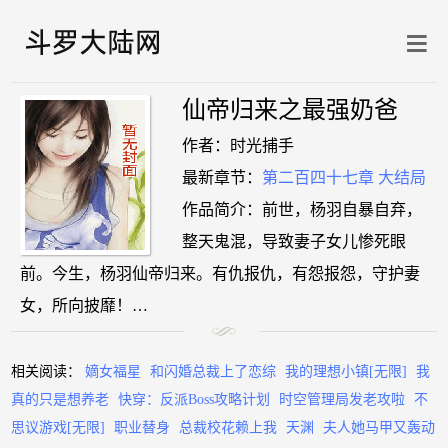
仙帝归来之最强奶爸
作者：时光捕手
最新章节：
第二百四十七章 大结局
作品简介：前世，杨羽自暴自弃，
整天鬼混，导致妻子女儿惨死眼
前。今生，杨羽仙帝归来。有仇报仇，有怨报怨，守护妻
女，所向披靡！…
相关阅读：
嫡女福星
和闪婚总裁上了恋综
我的理想小镇[无限]
我
真的只是想养老
快穿：反派Boss攻略计划
时空管理局发老攻啦
不
思议游戏[无限]
职业替身
总裁校花赖上我
天渊
夫人她马甲又轰动