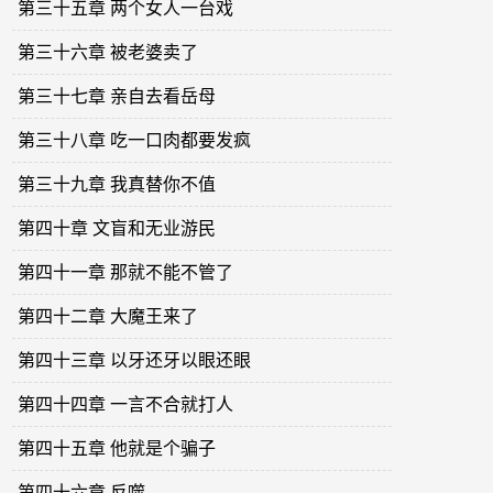
第三十五章 两个女人一台戏
第三十六章 被老婆卖了
第三十七章 亲自去看岳母
第三十八章 吃一口肉都要发疯
第三十九章 我真替你不值
第四十章 文盲和无业游民
第四十一章 那就不能不管了
第四十二章 大魔王来了
第四十三章 以牙还牙以眼还眼
第四十四章 一言不合就打人
第四十五章 他就是个骗子
第四十六章 反噬