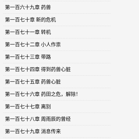
第一百六十九章 药兽
第一百七十章 新的危机
第一百七十一章 转机
第一百七十二章 小人作祟
第一百七十三章 带路
第一百七十四章 得到药兽心脏
第一百七十五章 药兽心脏
第一百七十六章 药田之危，解除！
第一百七十七章 离别
第一百七十八章 周雨辰的曾经
第一百七十九章 消息传来