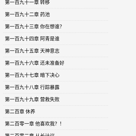
第一百九十一章 转移
第一百九十二章 药池
第一百九十三章 你在想谁？
第一百九十四章 阿青是谁
第一百九十五章 天神意志
第一百九十六章 还未准备好
第一百九十七章 暗下决心
第一百九十八章 行踪暴露
第一百九十九章 营救失败
第二百章 休养
第二百零一章 他喜欢我？！
第二百零二章 从长计议