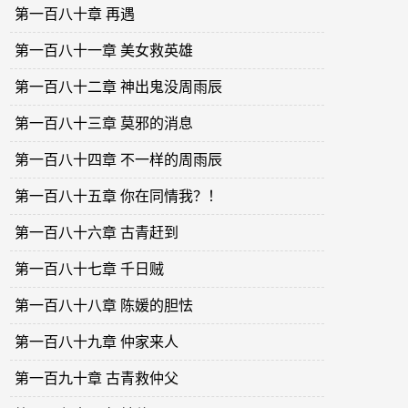
第一百八十章 再遇
第一百八十一章 美女救英雄
第一百八十二章 神出鬼没周雨辰
第一百八十三章 莫邪的消息
第一百八十四章 不一样的周雨辰
第一百八十五章 你在同情我？！
第一百八十六章 古青赶到
第一百八十七章 千日贼
第一百八十八章 陈媛的胆怯
第一百八十九章 仲家来人
第一百九十章 古青救仲父