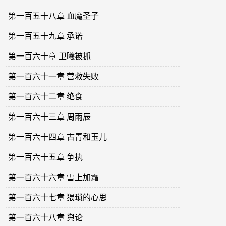
第一百五十八章 血魔圣子
第一百五十九章 承诺
第一百六十章 卫曦被抓
第一百六十一章 营救失败
第一百六十二章 绝食
第一百六十三章 周雨辰
第一百六十四章 古青和玉儿
第一百六十五章 争执
第一百六十六章 雪上加霜
第一百六十七章 猥琐的心思
第一百六十八章 舆论