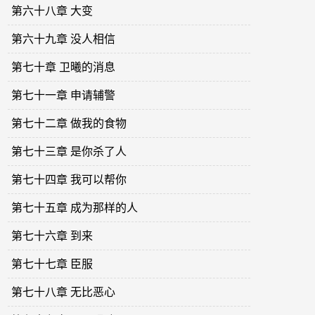
第六十八章 大变
第六十九章 没人相信
第七十章 卫曦的消息
第七十一章 申请辅警
第七十二章 做我的食物
第七十三章 是你杀了人
第七十四章 我可以帮你
第七十五章 成为那样的人
第七十六章 到来
第七十七章 臣服
第七十八章 无比恶心