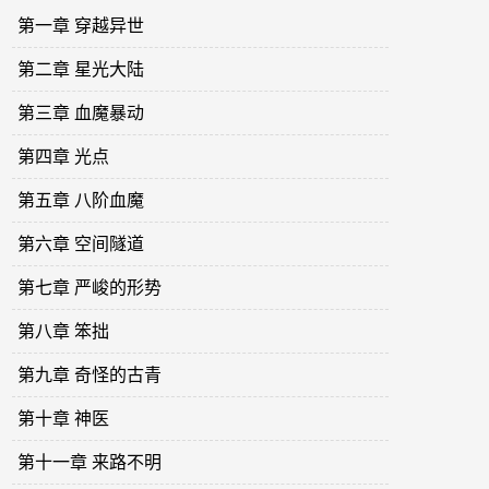
第一章 穿越异世
第二章 星光大陆
第三章 血魔暴动
第四章 光点
第五章 八阶血魔
第六章 空间隧道
第七章 严峻的形势
第八章 笨拙
第九章 奇怪的古青
第十章 神医
第十一章 来路不明