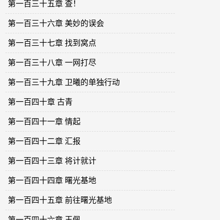
第一百三十五章 查！
第一百三十六章 美妙的误会
第一百三十七章 找到窝点
第一百三十八章 一网打尽
第一百三十九章 卫曦的单独行动
第一百四十章 古青
第一百四十一章 情起
第一百四十二章 汇报
第一百四十三章 将计就计
第一百四十四章 曙光基地
第一百四十五章 前往曙光基地
第一百四十六章 玉佩