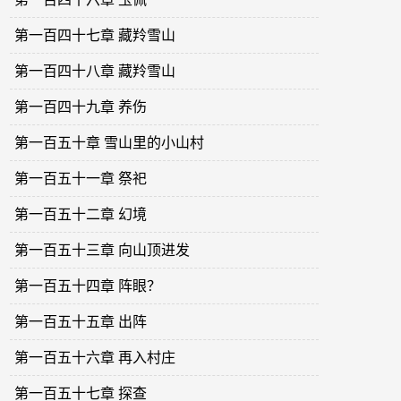
第一百四十七章 藏羚雪山
第一百四十八章 藏羚雪山
第一百四十九章 养伤
第一百五十章 雪山里的小山村
第一百五十一章 祭祀
第一百五十二章 幻境
第一百五十三章 向山顶进发
第一百五十四章 阵眼？
第一百五十五章 出阵
第一百五十六章 再入村庄
第一百五十七章 探查