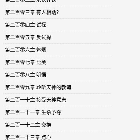
第二百零三章 有人相助？
第二百零四章 试探
第二百零五章 反试探
第二百零六章 魅烟
第二百零七章 比美
第二百零八章 明悟
第二百零九章 聆听天神的教诲
第二百一十章 接受天神意志
第二百一十一章 生杀予夺
第二百一十二章 交换
第二百一十三章 点心