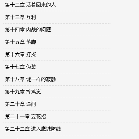
第十二章 活着回来的人
第十三章 互利
第十四章 内战的问题
第十五章 落脚
第十六章 打探
第十七章 伪装
第十八章 谜一样的寂静
第十九章 拎鸡崽
第二十章 逼问
第二十一章 耍花招
第二十二章 进入鹰城防线