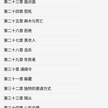
第二十三章 面对面
第二十四章 怒吼
第二十五章 麻木与死亡
第二十六章 拒绝
第二十七章 黑衣人
第二十八章 追杀
第二十九章 失败者
第三十章 通缉令
第三十一章 躲藏
第三十二章 独特的邀请方式
第三十三章 随从
第三十四章 心有余悸