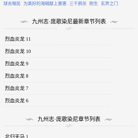
球去殖民
为美好的海贼献上惠惠
三千鸦杀
附生
玄界之门
九州志·庞歌染尼最新章节列表
烈血炎龙 11
烈血炎龙 10
烈血炎龙 9
烈血炎龙 8
烈血炎龙 7
烈血炎龙 6
九州志·庞歌染尼章节列表
北归天马 1