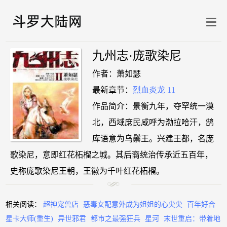
九州志·庞歌染尼
作者：萧如瑟
最新章节：
烈血炎龙 11
作品简介：景衡九年，夺罕统一漠
北，西域庶民咸呼为渤拉哈汗，鹄
库语意为乌鬃王。兴建王都，名庞
歌染尼，意即红花柘榴之城。其后裔统治传承近五百年，
史称庞歌染尼王朝，王徽为千叶红花柘榴。
相关阅读：
超神宠兽店
恶毒女配意外成为姐姐的心尖尖
百年好合
星卡大师(重生)
异世邪君
都市之最强狂兵
星河
末世重启：带着地