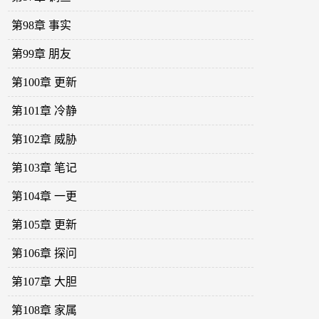
第98章 事实
第99章 朋友
第100章 更新
第101章 冷静
第102章 威胁
第103章 笔记
第104章 一更
第105章 更新
第106章 探问
第107章 大胆
第108章 家属