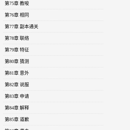
第75章 教唆
第76章 相同
第77章 副本通关
第78章 联络
第79章 特征
第80章 猜测
第81章 意外
第82章 说服
第83章 申请
第84章 解释
第85章 道歉