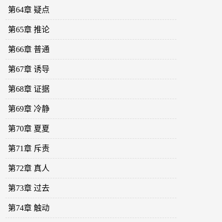
第64章 疑点
第65章 推论
第66章 普通
第67章 诱导
第68章 证据
第69章 冷静
第70章 夏夏
第71章 斥责
第72章 真人
第73章 过去
第74章 触动