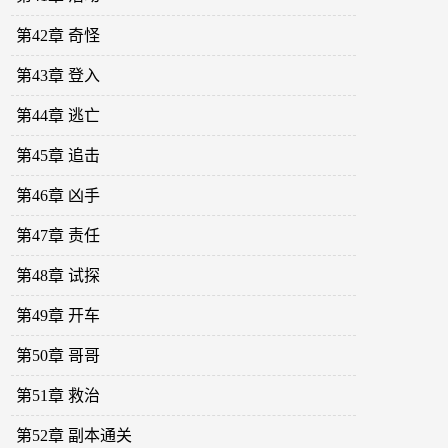
第42章 奇怪
第43章 登入
第44章 逃亡
第45章 追击
第46章 凶手
第47章 责任
第48章 试探
第49章 开车
第50章 哥哥
第51章 救治
第52章 副本通关