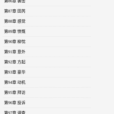
第86章 袭击
第87章 田芮
第88章 感觉
第89章 愤慨
第90章 柳忱
第91章 意外
第92章 方起
第93章 豪华
第94章 动机
第95章 拜访
第96章 投诉
第97章 调查