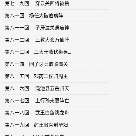
第七十九回 穿云关四将被擒
第八十回 杨任大破瘟癀阵
第八十一回 子牙潼关遇痘神
第八十二回 三教大会万仙阵
第八十三回 三大士收伏狮象□
第八十四 回子牙兵取临潼关
第八十五回 邓芮二侯归周主
第八十六回 渑池县五岳归天
第八十七回 土行孙夫妻阵亡
第八十八回 武王白鱼跳龙舟
第八十九回 纣王敲骨剖孕妇