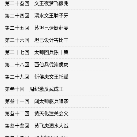
第二十叁回 文王夜梦飞熊兆
第二十四回 渭水文王聘子牙
第二十五回 苏坦己请妖赴宴
第二十六回 坦己设计害比干
第二十七回 太师回兵陈十策
第二十八回 西伯兵伐崇侯虎
第二十九回 斩侯虎文王托孤
第叁十回 周纪激反武成王
第叁十一回 闻太师驱兵追袭
第叁十二回 黄天化潼关会父
第叁十叁回 黄飞虎泗水大战