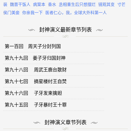
装
魏晋干饭人
病案本
香水
丞相重生后只想摆烂
镜观其变
寸芒
侯门美妾
你亲我一下
医者仁心，我，全球大外科第一人
封神演义最新章节列表
第一百回 周天子分封列国
第九十九回 姜子牙归国封神
第九十八回 周武王鹿台散财
第九十七回 摘星楼纣王自焚
第九十六回 子牙发柬擒妲
第九十五回 子牙暴纣王十罪
封神演义章节列表