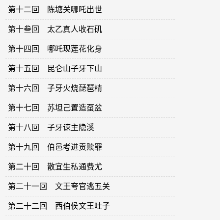
第十二回 陈塘关哪吒出世
第十叁回 太乙真人收石矶
第十四回 哪吒现莲花化身
第十五回 昆仑山子牙下山
第十六回 子牙火烧琵琶精
第十七回 苏坦己置造虿盆
第十八回 子牙谏主隐溪
第十九回 伯邑考进贡赎罪
第二十回 散宜生私通费尤
第二十一回 文王夸官逃五关
第二十二回 西伯侯文王吐子