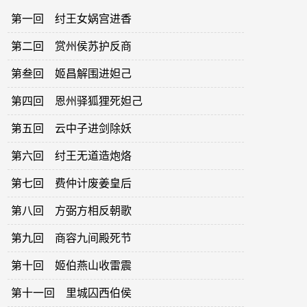
第一回 纣王女娲宫进香
第二回 赏州侯苏护反商
第叁回 姬昌解围进妲己
第四回 恩州驿狐狸死妲己
第五回 云中子进剑除妖
第六回 纣王无道造炮烙
第七回 费仲计废姜皇后
第八回 方弼方相反朝歌
第九回 商容九间殿死节
第十回 姬伯燕山收雷震
第十一回 里城囚西伯侯