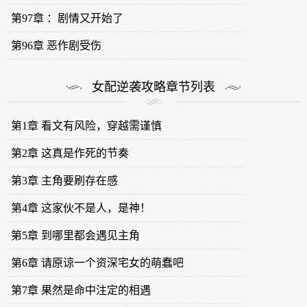
第97章 ：剧情又开始了
第96章 恶作剧受伤
女配逆袭攻略章节列表
第1章 看文有风险，穿越需谨慎
第2章 这真是作死的节奏
第3章 主角要刷存在感
第4章 这家伙不是人，是神！
第5章 到哪里都会遇见主角
第6章 请原谅一个资深宅女的萌蠢吧
第7章 果然是命中注定的相遇