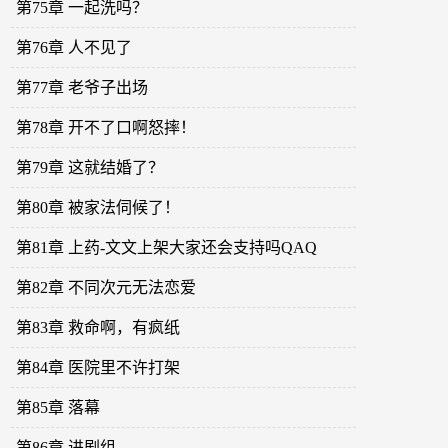
第75章 一起洗吗？
第76章 人不见了
第77章 老爷子出场
第78章 开不了口啊怒摔！
第79章 这就结婚了？
第80章 被家法伺候了！
第81章 上药-文文上架大家还会支持吗QAQ
第82章 不同次元无法恋爱
第83章 救命啊，有疯纸
第84章 医院里不许打架
第85章 落幕
第86章 进剧组