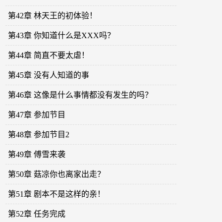
第42章 林天王的初体验！
第43章 你知道什么是XXX吗？
第44章 简直不要太虐！
第45章 没有人知道的事
第46章 这像是什么事情都没有发生的吗？
第47章 参加节目
第48章 参加节目2
第49章 傅雪来袭
第50章 菇凉你也离家出走？
第51章 剧本不是这样的亲！
第52章 任务完成