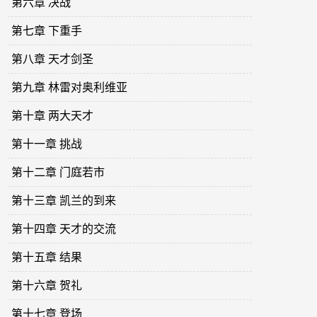
第六章 决战
第七章 下重手
第八章 天才剑圣
第九章 林雷对奥利维亚
第十章 两大天才
第十一章 挑战
第十二章 门庭若市
第十三章 凯兰的到来
第十四章 天才的交流
第十五章 结果
第十六章 贺礼
第十七章 登场