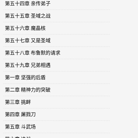
第五十四章 亲传弟子
第五十五章 圣域之战
第五十六章 魔晶核
第五十七章 又是圣域
第五十八章 布鲁默的请求
第五十九章 兄弟相遇
第一章 坚强的后盾
第二章 精神力的突破
第三章 挑衅
第四章 屠戮刀
第五章 斗武场