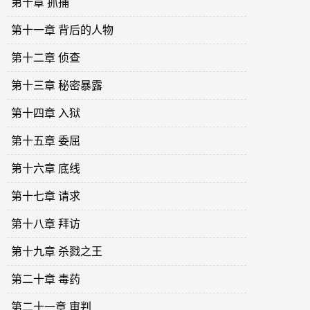
第十章 抓捕
第十一章 背后的人物
第十二章 侦查
第十三章 秘密暴露
第十四章 入狱
第十五章 委屈
第十六章 底线
第十七章 请求
第十八章 拜访
第十九章 杀戮之王
第二十章 毒药
第二十一章 审判