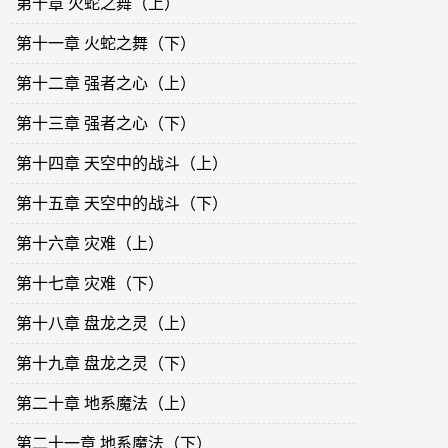
第十章 火蛇之舞（上）
第十一章 火蛇之舞（下）
第十二章 强者之心（上）
第十三章 强者之心（下）
第十四章 天空中的战斗（上）
第十五章 天空中的战斗（下）
第十六章 灾难（上）
第十七章 灾难（下）
第十八章 盘龙之灵（上）
第十九章 盘龙之灵（下）
第二十章 地系魔法（上）
第二十一章 地系魔法（下）