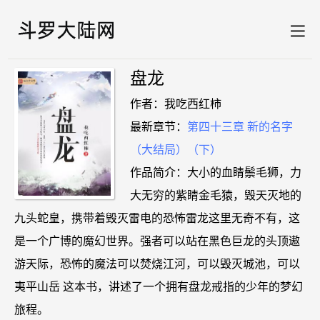
盘龙
作者：我吃西红柿
最新章节：
第四十三章 新的名字
（大结局）（下）
作品简介：大小的血睛鬃毛狮，力
大无穷的紫睛金毛猿，毁天灭地的
九头蛇皇，携带着毁灭雷电的恐怖雷龙这里无奇不有，这
是一个广博的魔幻世界。强者可以站在黑色巨龙的头顶遨
游天际，恐怖的魔法可以焚烧江河，可以毁灭城池，可以
夷平山岳 这本书，讲述了一个拥有盘龙戒指的少年的梦幻
旅程。