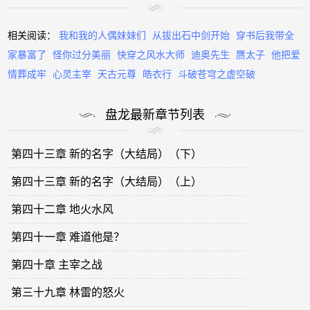
相关阅读：
我和我的人偶妹妹们
从拔出石中剑开始
穿书后我带全
家暴富了
怪你过分美丽
快穿之风水大师
迪奥先生
赝太子
他把爱
情葬成牢
心灵主宰
天古元尊
皓衣行
斗破苍穹之虚空破
盘龙最新章节列表
第四十三章 新的名字（大结局）（下）
第四十三章 新的名字（大结局）（上）
第四十二章 地火水风
第四十一章 难道他是？
第四十章 主宰之战
第三十九章 林雷的怒火