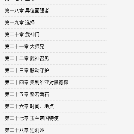
第十八章 异位面强者
第十九章 选择
第二十章 武神门
第二十一章 大师兄
第二十二章 武神召见
第二十三章 脉动守护
第二十四章 奥利维亚对黑德森
第二十五章 坚若磐石
第二十六章 时间、地点
第二十七章 玉兰帝国特使
第二十八章 迪莉娅