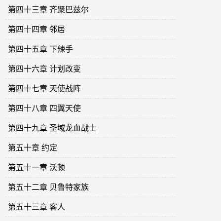
第四十三章 齐聚巴兹尔
第四十四章 邻居
第四十五章 下辣手
第四十六章 计划改变
第四十七章 天使战阵
第四十八章 四翼天使
第四十九章 圣域龙血战士
第五十章 约定
第五十一章 沃顿
第五十二章 贝鲁特家族
第五十三章 客人