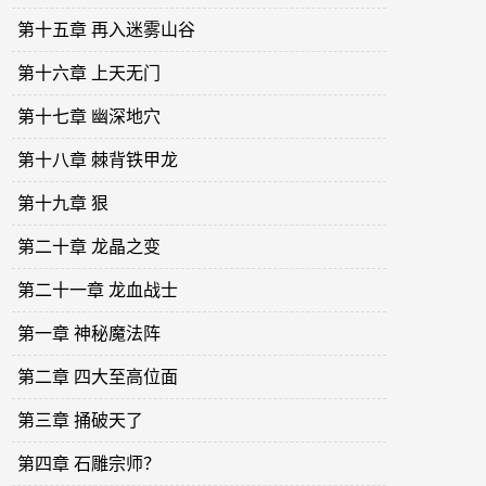
第十五章 再入迷雾山谷
第十六章 上天无门
第十七章 幽深地穴
第十八章 棘背铁甲龙
第十九章 狠
第二十章 龙晶之变
第二十一章 龙血战士
第一章 神秘魔法阵
第二章 四大至高位面
第三章 捅破天了
第四章 石雕宗师？