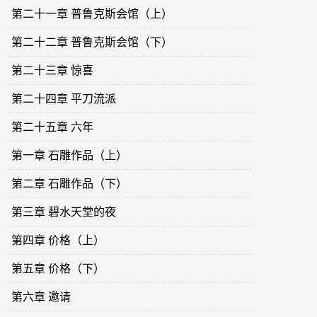
第二十一章 普鲁克斯会馆（上）
第二十二章 普鲁克斯会馆（下）
第二十三章 惊喜
第二十四章 平刀流派
第二十五章 六年
第一章 石雕作品（上）
第二章 石雕作品（下）
第三章 碧水天堂的夜
第四章 价格（上）
第五章 价格（下）
第六章 邀请