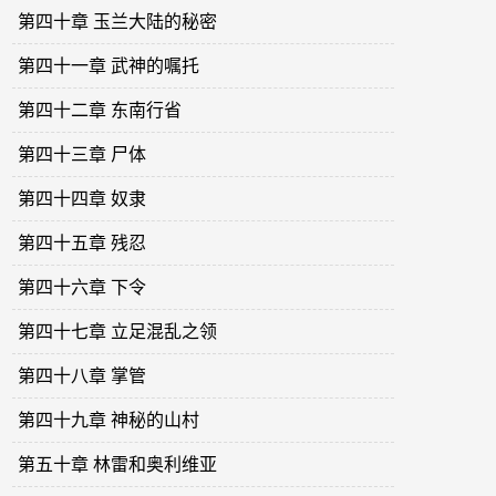
第四十章 玉兰大陆的秘密
第四十一章 武神的嘱托
第四十二章 东南行省
第四十三章 尸体
第四十四章 奴隶
第四十五章 残忍
第四十六章 下令
第四十七章 立足混乱之领
第四十八章 掌管
第四十九章 神秘的山村
第五十章 林雷和奥利维亚