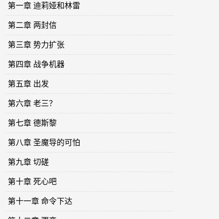
第一章 迪莉娅和林雷
第二章 两封信
第三章 势力扩张
第四章 战争机器
第五章 出发
第六章 老三？
第七章 德斯黎
第八章 圣魔导的可怕
第九章 切磋
第十章 死心吧
第十一章 命令下达