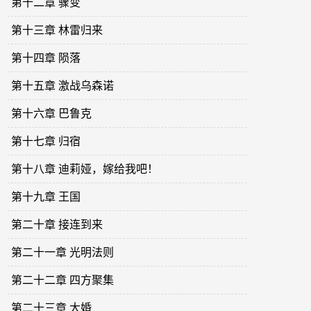
第十二章 骤变
第十三章 林雷归来
第十四章 陨落
第十五章 激战乌森诺
第十六章 巴鲁克
第十七章 归宿
第十八章 迪莉娅，嫁给我吧！
第十九章 王国
第二十章 接连到来
第二十一章 光明法则
第二十二章 四方聚集
第二十三章 大婚