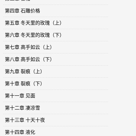
第四章 石雕价格
第五章 冬天里的玫瑰（上）
第六章 冬天里的玫瑰（下）
第七章 高手如云（上）
第八章 高手如云（下）
第九章 裂痕（上）
第十章 裂痕（下）
第十一章 见面
第十二章 凄凉雪
第十三章 十天十夜
第十四章 液化