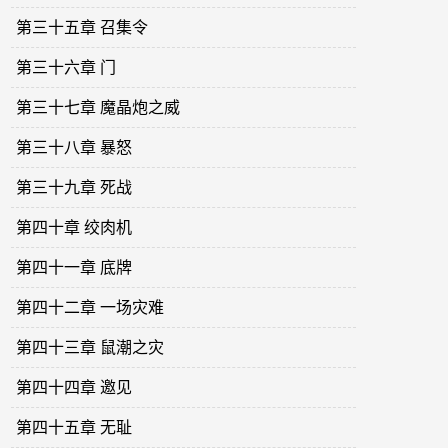
第三十五章 召集令
第三十六章 门
第三十七章 魔晶炮之威
第三十八章 暴怒
第三十九章 死战
第四十章 绞肉机
第四十一章 底牌
第四十二章 一场灾难
第四十三章 鼠潮之灾
第四十四章 邀见
第四十五章 无耻