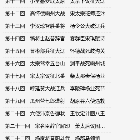
第十一回 小圣感梦取太原 太宗下议征大辽
第十二回 高怀德幽州大战 宋太宗班师还汴
第十三回 李汉琼智胜番将 杨令公大破辽兵
第十四回 犒将士赵普辞官 宴群臣宋琪赋诗
第十五回 曹彬部兵征大辽 怀德战死歧沟关
第十六回 太宗驾幸五台山 渊平战死幽州城
第十七回 宋太宗议征北番 柴太郡奏保杨业
第十八回 呼延赞大战辽兵 李陵碑杨业死节
第十九回 瓜州营七郎遭射 胡原谷六使遇救
第二十回 六使沛京告御状 王钦定计图八王
第二十一回 宋名臣辞官解印 萧太后议图中原
第二十二回 杨家将晋阳斗武 杨郡马领镇三关