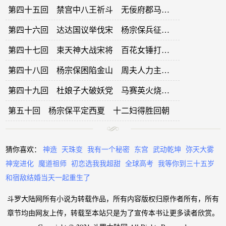
第四十五回 禁宫中八王祈斗 无佞府郡马寿终
第四十六回 达达国议举伐宋 杨宗保兵征西夏
第四十七回 束天神大战宋将 百花女锤打张达
第四十八回 杨宗保困陷金山 周夫人力主救兵
第四十九回 杜娘子大破妖党 马赛英火烧番营
第五十回 杨宗保平定西夏 十二妇得胜回朝
猜你喜欢：
神造
天珠变
我有一个秘密
东宫
武动乾坤
弥天大雾
神宠进化
魔道祖师
初恋选我我超甜
全球高考
我等你到三十五岁
和宿敌结婚当天一起重生了
斗罗大陆网所有小说为转载作品，所有内容版权归原作者所有，所有
章节均由网友上传，转载至本站只是为了宣传本书让更多读者欣赏。