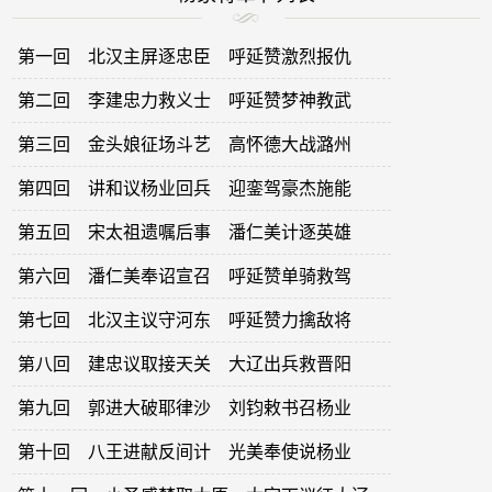
第一回 北汉主屏逐忠臣 呼延赞激烈报仇
第二回 李建忠力救义士 呼延赞梦神教武
第三回 金头娘征场斗艺 高怀德大战潞州
第四回 讲和议杨业回兵 迎銮驾豪杰施能
第五回 宋太祖遗嘱后事 潘仁美计逐英雄
第六回 潘仁美奉诏宣召 呼延赞单骑救驾
第七回 北汉主议守河东 呼延赞力擒敌将
第八回 建忠议取接天关 大辽出兵救晋阳
第九回 郭进大破耶律沙 刘钧敕书召杨业
第十回 八王进献反间计 光美奉使说杨业