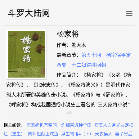
杨家将
作者：熊大木
最新章节：
第五十回 杨宗保平定
西夏 十二妇得胜回朝
作品简介：《杨家将》（又名《杨
家将传》、《北宋志传》、《杨家将演义》）是明代作家
熊大木所著的英雄传奇小说。《杨家将》与《薛家将》、
《呼家将》构成我国通俗小说史上著名的“三大家将小说”
相关阅读：
团宠奶包有空间，炸翻京城种个田
病美人白月光决定摆
烂（重生）
向师祖献上咸鱼
浮生物语4（下）:天衣侯人
娶了皇后