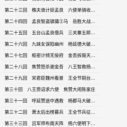
第二十三回 樵夫诡计捉孟良 六使单骑收焦赞
第二十四回 孟良智盗骕骦②马 岳胜大战萧天佑
第二十五回 五台山孟良借兵 三关寨五郎观象
第二十六回 九妹女误陷幽州 杨延德大破番兵
第二十七回 枢密计倾无佞府 金吾拆毁天波楼
第二十八回 焦赞怒杀谢金吾 八王智救杨郡马
第二十九回 宋君臣魏州看景 王全节铜台交兵
第三十回 八王赍诏求六使 焦赞大闹陈家庄
第三十一回 呼延赞途中遇救 杨郡马大破辽兵
第三十二回 萧太后出榜募兵 王全节兵征大辽
第三十三回 吕军师布南天阵 杨六使明下三关