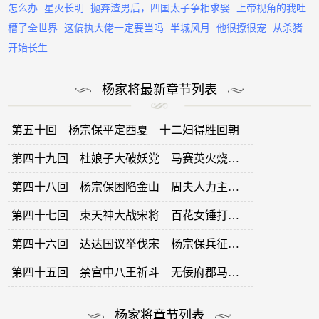
怎么办
星火长明
抛弃渣男后，四国太子争相求娶
上帝视角的我吐
槽了全世界
这偏执大佬一定要当吗
半城风月
他很撩很宠
从杀猪
开始长生
杨家将最新章节列表
第五十回 杨宗保平定西夏 十二妇得胜回朝
第四十九回 杜娘子大破妖党 马赛英火烧番营
第四十八回 杨宗保困陷金山 周夫人力主救兵
第四十七回 束天神大战宋将 百花女锤打张达
第四十六回 达达国议举伐宋 杨宗保兵征西夏
第四十五回 禁宫中八王祈斗 无佞府郡马寿终
杨家将章节列表