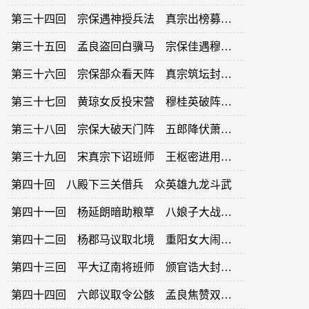
第三十四回 宗保遇神授兵法 真宗出榜募医人
第三十五回 孟良盗回白骥马 宗保佳遇穆桂英
第三十六回 宗保部众看天阵 真宗筑坛封将帅
第三十七回 黄琼女反投宋营 穆桂英破阵救姑
第三十八回 宗保大破天门阵 五郎降伏萧天佐
第三十九回 宋真宗下诏班师 王枢密进用反间
第四十回 八殿下三关借兵 众英雄九龙斗武
第四十一回 杨延朗暗助粮草 八娘子大战番兵
第四十二回 杨郡马议取北境 重阳女大闹幽州
第四十三回 平大辽南将班师 颁官诰大封功臣
第四十四回 六郎议取令公骸 孟良焦赞双丧命