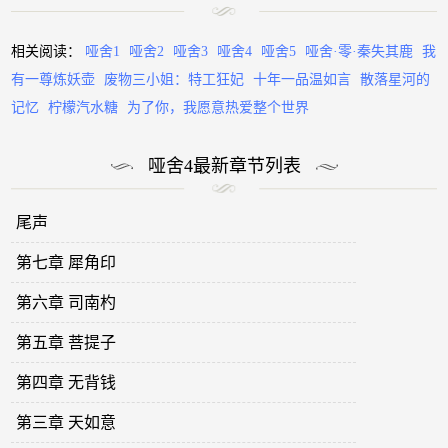
相关阅读：
哑舍1
哑舍2
哑舍3
哑舍4
哑舍5
哑舍·零·秦失其鹿
我
有一尊炼妖壶
废物三小姐：特工狂妃
十年一品温如言
散落星河的
记忆
柠檬汽水糖
为了你，我愿意热爱整个世界
哑舍4最新章节列表
尾声
第七章 犀角印
第六章 司南杓
第五章 菩提子
第四章 无背钱
第三章 天如意