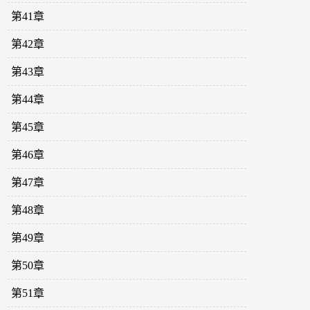
第41章
第42章
第43章
第44章
第45章
第46章
第47章
第48章
第49章
第50章
第51章