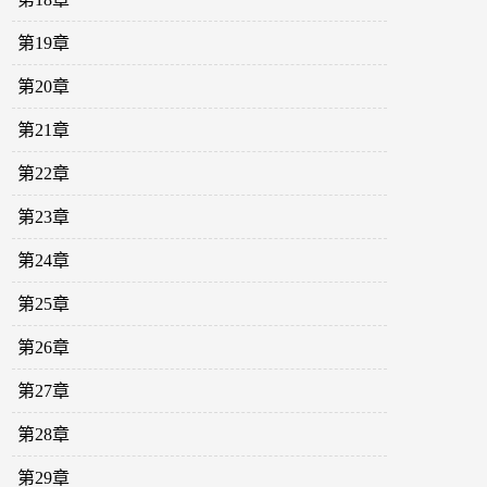
第19章
第20章
第21章
第22章
第23章
第24章
第25章
第26章
第27章
第28章
第29章