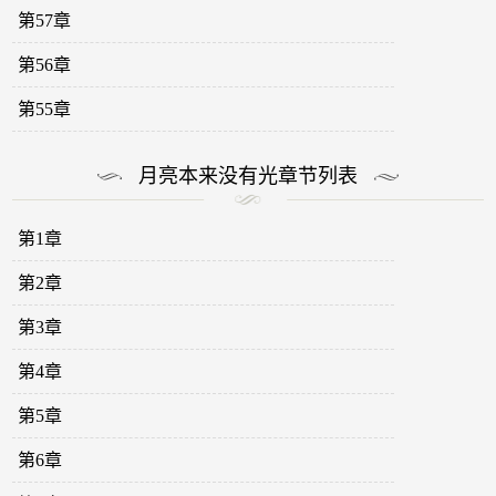
第57章
第56章
第55章
月亮本来没有光章节列表
第1章
第2章
第3章
第4章
第5章
第6章