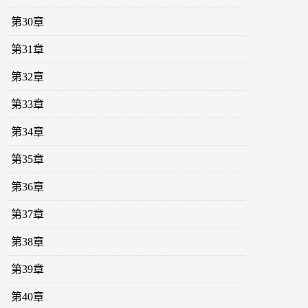
第30章
第31章
第32章
第33章
第34章
第35章
第36章
第37章
第38章
第39章
第40章