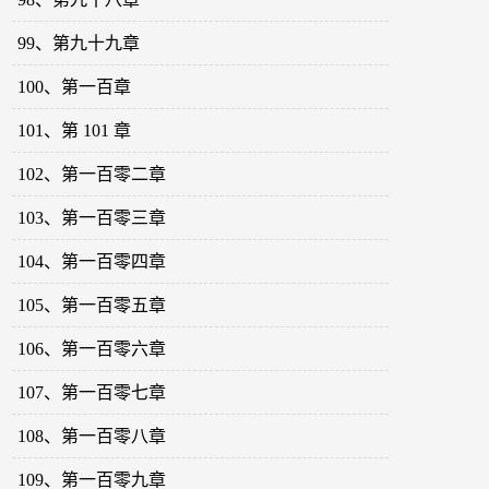
99、第九十九章
100、第一百章
101、第 101 章
102、第一百零二章
103、第一百零三章
104、第一百零四章
105、第一百零五章
106、第一百零六章
107、第一百零七章
108、第一百零八章
109、第一百零九章