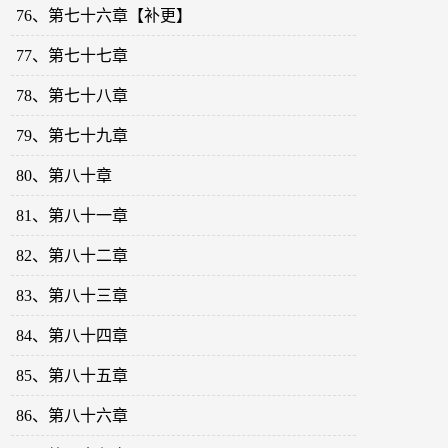
76、第七十六章【补更】
77、第七十七章
78、第七十八章
79、第七十九章
80、第八十章
81、第八十一章
82、第八十二章
83、第八十三章
84、第八十四章
85、第八十五章
86、第八十六章