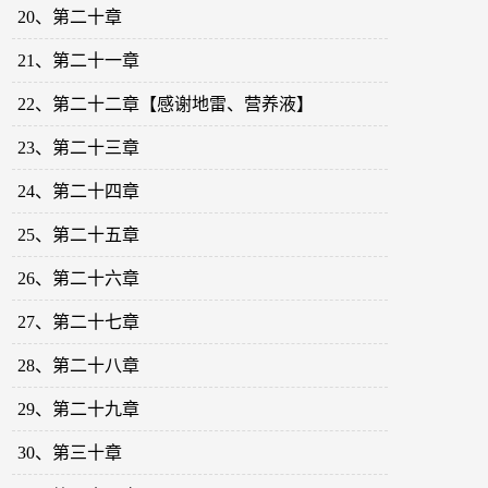
20、第二十章
21、第二十一章
22、第二十二章【感谢地雷、营养液】
23、第二十三章
24、第二十四章
25、第二十五章
26、第二十六章
27、第二十七章
28、第二十八章
29、第二十九章
30、第三十章