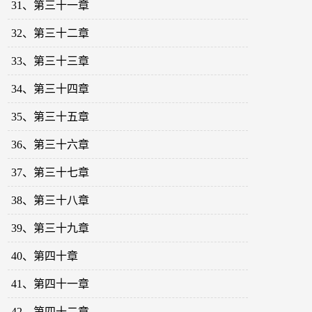
31、第三十一章
32、第三十二章
33、第三十三章
34、第三十四章
35、第三十五章
36、第三十六章
37、第三十七章
38、第三十八章
39、第三十九章
40、第四十章
41、第四十一章
42、第四十二章