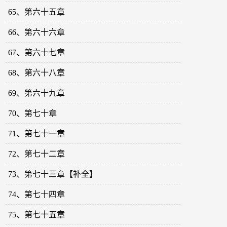
65、第六十五章
66、第六十六章
67、第六十七章
68、第六十八章
69、第六十九章
70、第七十章
71、第七十一章
72、第七十二章
73、第七十三章【补全】
74、第七十四章
75、第七十五章