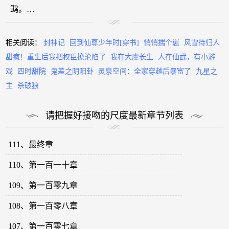
鹉。…
相关阅读：
封神记
回到仙尊少年时[穿书]
悄悄揣个崽
风雪待归人
甜疯！重生后我把权臣撩沦陷了
我在大虞长生
人在仙武，有小游
戏
四时甜院
鬼差之阴阳卦
灵泉空间：全家穿越后暴富了
九星之
主
杀破狼
请把握好接吻的尺度最新章节列表
111、最终章
110、第一百一十章
109、第一百零九章
108、第一百零八章
107、第一百零七章