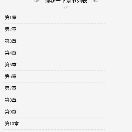
理我一下章节列表
第1章
第2章
第3章
第4章
第5章
第6章
第7章
第8章
第9章
第10章