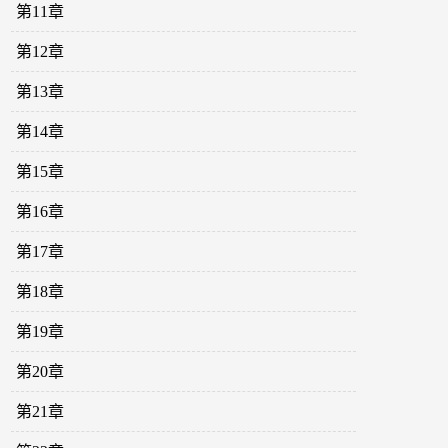
第11章
第12章
第13章
第14章
第15章
第16章
第17章
第18章
第19章
第20章
第21章