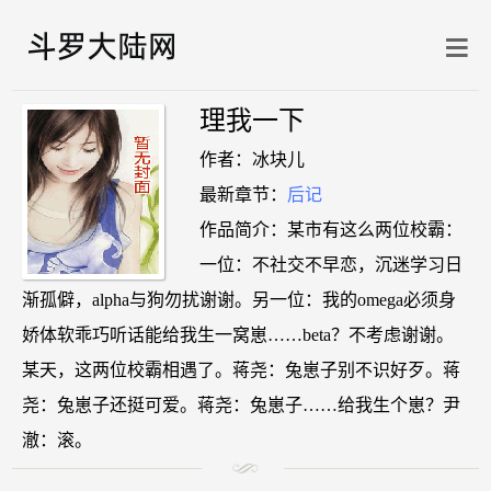
理我一下
作者：冰块儿
最新章节：
后记
作品简介：某市有这么两位校霸：
一位：不社交不早恋，沉迷学习日
渐孤僻，alpha与狗勿扰谢谢。另一位：我的omega必须身
娇体软乖巧听话能给我生一窝崽……beta？不考虑谢谢。
某天，这两位校霸相遇了。蒋尧：兔崽子别不识好歹。蒋
尧：兔崽子还挺可爱。蒋尧：兔崽子……给我生个崽？尹
澈：滚。