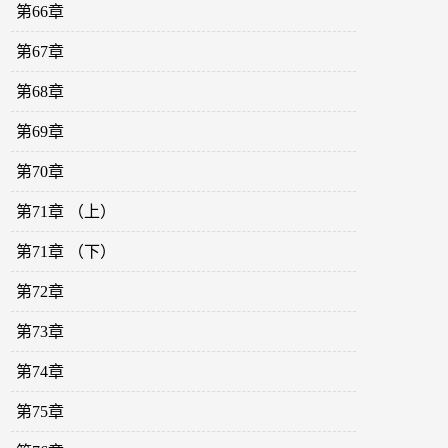
第66章
第67章
第68章
第69章
第70章
第71章 （上）
第71章 （下）
第72章
第73章
第74章
第75章