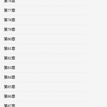
第76章
第77章
第78章
第79章
第80章
第81章
第82章
第83章
第84章
第85章
第86章
第87章