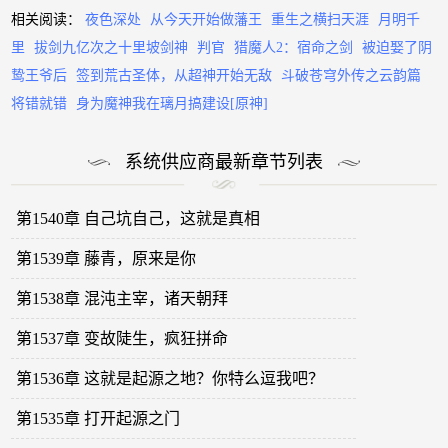
相关阅读：
夜色深处
从今天开始做藩王
重生之横扫天涯
月明千
里
拔剑九亿次之十里坡剑神
判官
猎魔人2：宿命之剑
被迫娶了阴
鸷王爷后
签到荒古圣体，从超神开始无敌
斗破苍穹外传之云韵篇
将错就错
身为魔神我在璃月搞建设[原神]
系统供应商最新章节列表
第1540章 自己坑自己，这就是真相
第1539章 藤青，原来是你
第1538章 混沌主宰，诸天朝拜
第1537章 变故陡生，疯狂拼命
第1536章 这就是起源之地？你特么逗我吧？
第1535章 打开起源之门