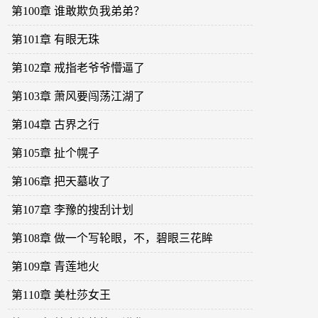
第100章 谁敢欺负我弟弟？
第101章 有眼无珠
第102章 戒指老爷爷懵逼了
第103章 萧风要闯荡江湖了
第104章 古界之行
第105章 扯个幌子
第106章 把天墓收了
第107章 李豫的搜刮计划
第108章 做一个写轮眼，不，碧眼三花眸
第109章 青莲地火
第110章 美杜莎女王