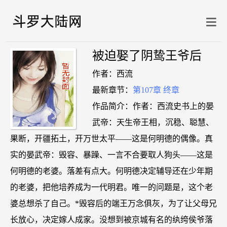
被迫娶了阴鸷王爷后
作者：西流
最新章节：
第107章 终章
作品简介：作者：西流史书上的晏
武帝：天生帝王相，沉稳、聪慧、
果断，开疆拓土，开万世太平——这是何明德的偶像。真
实的晏武帝：毁容、暴躁、一言不合要取人狗头——这是
何明德的老婆。落差有点大。何明德决定辅导还在少年期
的老婆，把他培养成为一代明君。唯一的问题是，这个老
婆总想杀了自己。*毁容后的端王万念俱灰，为了让父母兄
长放心，决定嫁人成家。没想到被京城有名的纨绔侯爷落