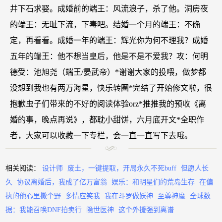
井下石求娶。成婚前的端王：风流浪子，杀了他。洞房夜
的端王：无耻下流，下毒吧。结婚一个月的端王：不确
定，再看看。成婚一年的端王：辉光你为何不理我？成婚
五年的端王：他不想当皇后，他是不是不爱我？攻：何明
德受：池旭尧（端王/晏武帝）*谢谢大家的投喂，做梦都
没想到我也有两万海星，快乐转圈*完结了开始修文啦，很
抱歉虫子们带来的不好的阅读体验orz*推推我的预收《离
婚的事，晚点再说》，都耽小甜饼，六月底开文*全职作
者，大家可以收藏一下专栏，会一直一直写下去哦。
相关阅读：
设计师
废土，一键提取，开局永久不死buff
但愿人长
久
协议离婚后，我成了亿万富翁
娱乐：和明星们的荒岛生存
在偏
执的他心里撒个野
多情应笑我
我在斗罗做妖神
至尊神魔
全球数
据：我能召唤DNF拍卖行
隐世医神
这个外援强到离谱