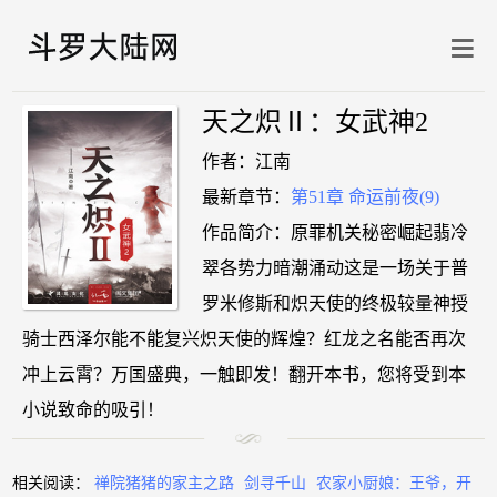
天之炽Ⅱ：女武神2
作者：江南
最新章节：
第51章 命运前夜(9)
作品简介：原罪机关秘密崛起翡冷
翠各势力暗潮涌动这是一场关于普
罗米修斯和炽天使的终极较量神授
骑士西泽尔能不能复兴炽天使的辉煌？红龙之名能否再次
冲上云霄？万国盛典，一触即发！翻开本书，您将受到本
小说致命的吸引！
相关阅读：
禅院猪猪的家主之路
剑寻千山
农家小厨娘：王爷，开