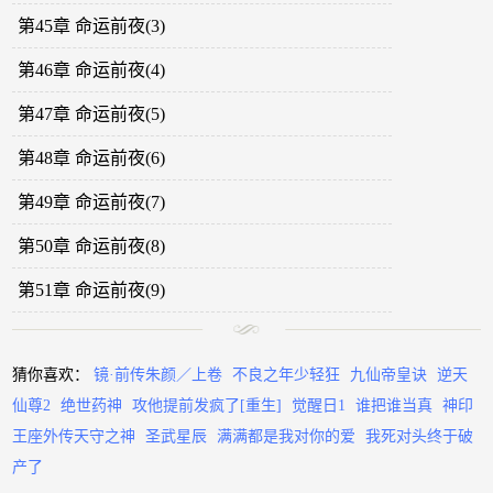
第45章 命运前夜(3)
第46章 命运前夜(4)
第47章 命运前夜(5)
第48章 命运前夜(6)
第49章 命运前夜(7)
第50章 命运前夜(8)
第51章 命运前夜(9)
猜你喜欢：
镜·前传朱颜／上卷
不良之年少轻狂
九仙帝皇诀
逆天
仙尊2
绝世药神
攻他提前发疯了[重生]
觉醒日1
谁把谁当真
神印
王座外传天守之神
圣武星辰
满满都是我对你的爱
我死对头终于破
产了