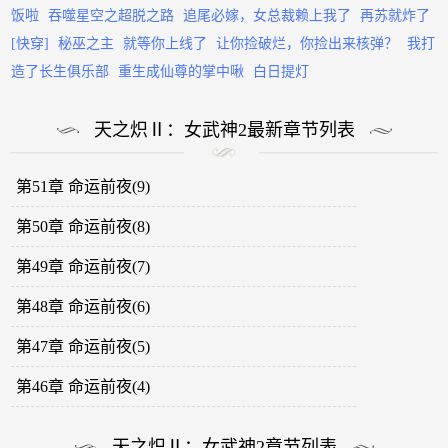
饭啦
吞噬星空之超脱之路
追尾必嫁，女总裁赖上我了
再苏就炸了
[快穿]
秘巫之主
就等你上线了
让你捡破烂，你捡出来核弹？
我打
造了长生俱乐部
重生成仙尊的掌中啾
白日提灯
天之炽Ⅱ：女武神2最新章节列表
第51章 命运前夜(9)
第50章 命运前夜(8)
第49章 命运前夜(7)
第48章 命运前夜(6)
第47章 命运前夜(5)
第46章 命运前夜(4)
天之炽Ⅱ：女武神2章节列表