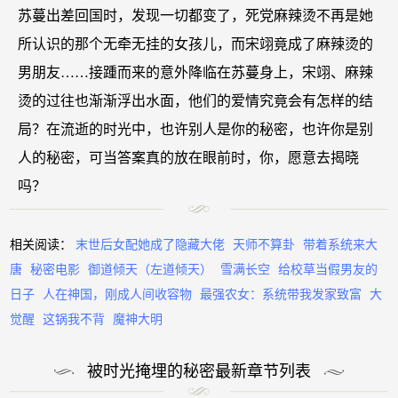
苏蔓出差回国时，发现一切都变了，死党麻辣烫不再是她
所认识的那个无牵无挂的女孩儿，而宋翊竟成了麻辣烫的
男朋友……接踵而来的意外降临在苏蔓身上，宋翊、麻辣
烫的过往也渐渐浮出水面，他们的爱情究竟会有怎样的结
局？在流逝的时光中，也许别人是你的秘密，也许你是别
人的秘密，可当答案真的放在眼前时，你，愿意去揭晓
吗？
相关阅读：
末世后女配她成了隐藏大佬
天师不算卦
带着系统来大
唐
秘密电影
御道倾天（左道倾天）
雪满长空
给校草当假男友的
日子
人在神国，刚成人间收容物
最强农女：系统带我发家致富
大
觉醒
这锅我不背
魔神大明
被时光掩埋的秘密最新章节列表