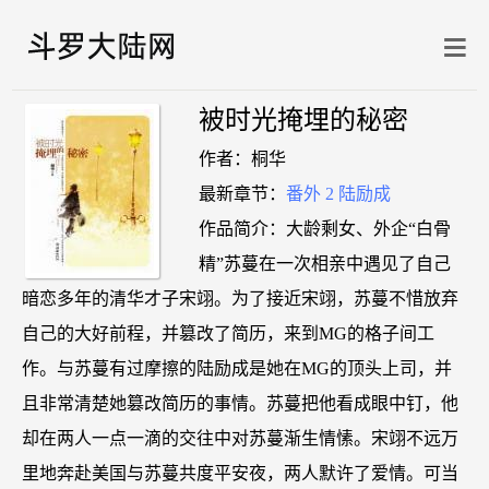
被时光掩埋的秘密
作者：桐华
最新章节：
番外 2 陆励成
作品简介：大龄剩女、外企“白骨
精”苏蔓在一次相亲中遇见了自己
暗恋多年的清华才子宋翊。为了接近宋翊，苏蔓不惜放弃
自己的大好前程，并篡改了简历，来到MG的格子间工
作。与苏蔓有过摩擦的陆励成是她在MG的顶头上司，并
且非常清楚她篡改简历的事情。苏蔓把他看成眼中钉，他
却在两人一点一滴的交往中对苏蔓渐生情愫。宋翊不远万
里地奔赴美国与苏蔓共度平安夜，两人默许了爱情。可当