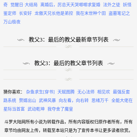
奇
觉醒日·大结局
离婚后，厉总天天哭唧唧求复婚
法外之徒
妖怪
鉴定师
长安好
龙傲天兄长他是弟控
我在末世种个田
盗墓笔记之
万山极夜
教父3：最后的教父最新章节列表
教父3：最后的教父章节列表
猜你喜欢：
杂鱼求生[穿书]
天赋图腾
无心法师
相见欢
最强反套
路系统
赘婿出山
武神风暴
向左看，向右转
思绪万千
全能大佬在
星际当首富
武动乾坤
我夺舍了魔皇
斗罗大陆网所有小说为转载作品，所有内容版权归原作者所有，所有
章节均由网友上传，转载至本站只是为了宣传本书让更多读者欣赏。